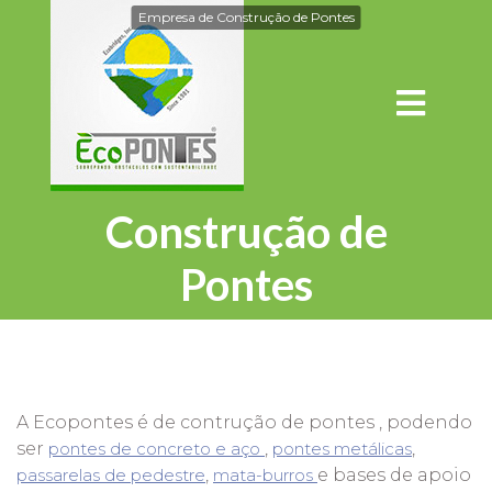
Empresa de Construção de Pontes
Construção de
Pontes
A Ecopontes é de contrução de pontes , podendo
ser
pontes de concreto e aço
,
pontes metálicas
,
passarelas de pedestre
,
mata-burros
e bases de apoio