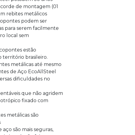
recorde de montagem (01
om rebites metálicos
copontes podem ser
das para serem facilmente
ro local sem
Ecopontes estão
território brasileiro.
ntes metálicas até mesmo
ntes de Aço EcoAllSteel
ersas dificuldades no
tentáveis que não agridem
totrópico fixado com
es metálicas são
s
 aço são mais seguras,