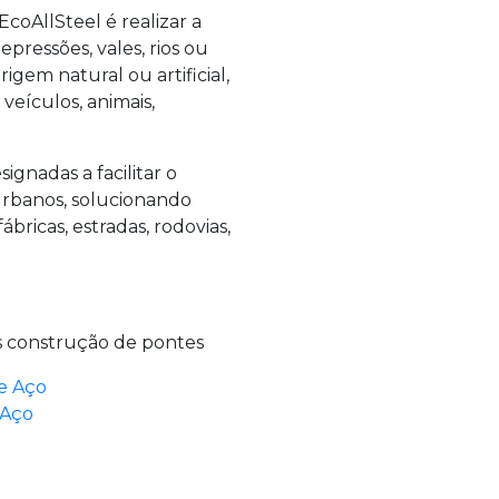
EcoAllSteel é realizar a
pressões, vales, rios ou
gem natural ou artificial,
veículos, animais,
ignadas a facilitar o
 urbanos, solucionando
ábricas, estradas, rodovias,
s construção de pontes
e Aço
 Aço