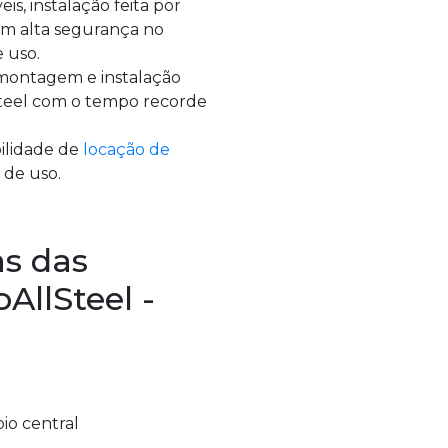
is, instalação feita por
com alta segurança no
 uso.
 montagem e instalação
Steel com o tempo recorde
ilidade de
locação de
 de uso.
as das
AllSteel -
io central