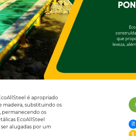
coAllSteel é apropriado
 madeira, substituindo os
es, permanecendo os
etálicas EcoAllSteel
 ser alugadas por um