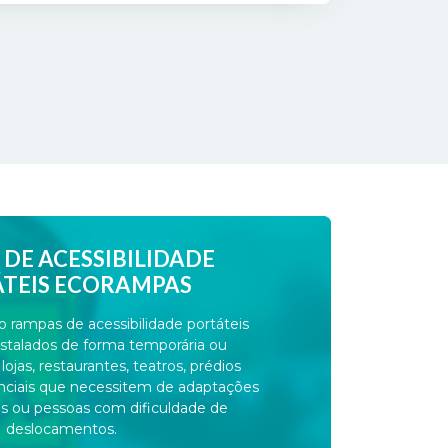
DE ACESSIBILIDADE
TEIS ECORAMPAS
rampas de acessibilidade portáteis
stalados de forma temporária ou
jas, restaurantes, teatros, prédios
enciais que necessitem de adaptações
es ou pessoas com dificuldade de
deslocamentos.