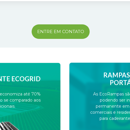
ENTRE EM CONTATO
RAMPAS 
NTE ECOGRID
PORTÁ
e economiza até 70%
As EcoRampas são 
do se comparado aos
podendo ser in
cionais.
permanente em lo
comerciais e resid
para cadeirant