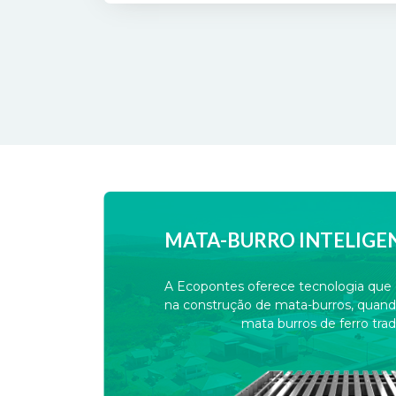
MATA-BURRO INTELIGE
A Ecopontes oferece tecnologia qu
na construção de mata-burros, quan
mata burros de ferro tradi