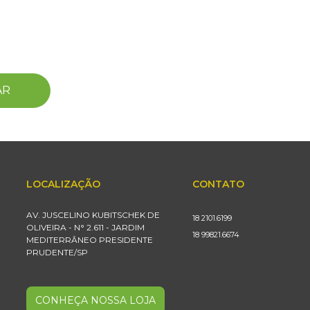
AR
LOCALIZAÇÃO
CONTATO
AV. JUSCELINO KUBITSCHEK DE
18 2101.6199
OLIVEIRA - N° 2.611 - JARDIM
18 99821.6674
MEDITERRÂNEO PRESIDENTE
PRUDENTE/SP
CONHEÇA NOSSA LOJA