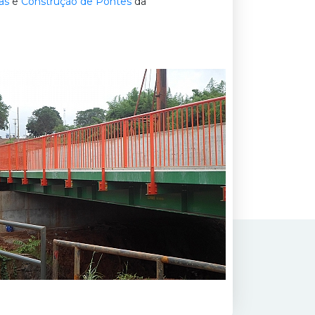
as
e
Construção de Pontes
da