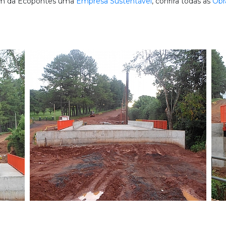
em da Ecopontes uma
Empresa Sustentável
, confira todas as
Obr