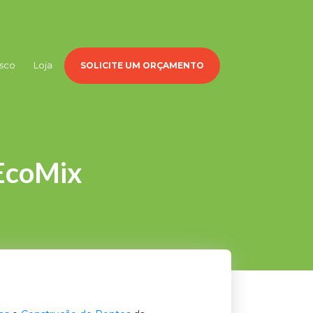
sco
Loja
SOLICITE UM ORÇAMENTO
 EcoMix