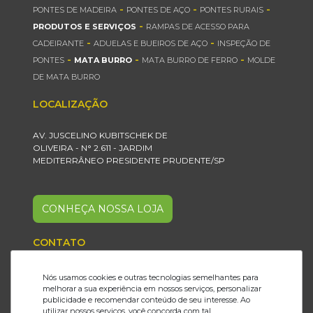
-
-
-
PONTES DE MADEIRA
PONTES DE AÇO
PONTES RURAIS
-
PRODUTOS E SERVIÇOS
RAMPAS DE ACESSO PARA
-
-
CADEIRANTE
ADUELAS E BUEIROS DE AÇO
INSPEÇÃO DE
-
-
-
PONTES
MATA BURRO
MATA BURRO DE FERRO
MOLDE
DE MATA BURRO
LOCALIZAÇÃO
AV. JUSCELINO KUBITSCHEK DE
OLIVEIRA - N° 2.611 - JARDIM
MEDITERRÂNEO PRESIDENTE PRUDENTE/SP
CONHEÇA NOSSA LOJA
CONTATO
18 2101.6199
Nós usamos cookies e outras tecnologias semelhantes para
melhorar a sua experiência em nossos serviços, personalizar
18 99821.6674
publicidade e recomendar conteúdo de seu interesse. Ao
utilizar nossos serviços, você concorda com tal