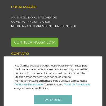
LOCALIZAÇÃO
AV. JUSCELINO KUBITSCHEK DE
OLIVEIRA - N° 2.611 - JARDIM
MEDITERRÂNEO PRESIDENTE PRUDENTE/SP
CONHEÇA NOSSA LOJA
CONTATO
18 2101.6199
Nós usamos cookies e outras tecnologias semelhantes para
melhorar a sua experiência em nossos serviços, personalizar
18 99821.6674
publicidade e recomendar conteúdo de seu interesse. Ao
utilizar nossos serviços, você concorda com tal
monitoramento. Informamos ainda que atualizamos nossa
Política de Privacidade
. Conheça nosso
Portal da Privacidade
PARCEIROS
e veja a nossa nova Política.
OK, ENTENDI